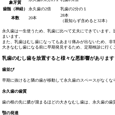
象牙質
歯髄（神経）
永久歯の2倍
乳歯の2分の１
28本
本数
20本
（親知らず含めると32本）
永久歯は一生使うため、乳歯に比べて丈夫にできています。
まいます。
また、乳歯はむし歯になってもあまり痛みが出ないため、非
大きなむし歯になる前に早期発見するため、定期検診に行く
乳歯のむし歯を放置すると様々な悪影響があります
歯並び
早期に抜けると隣の歯が移動して永久歯のスペースがなくな
永久歯の歯質
歯の根の先に膿が溜まるほどの大きなむし歯は、永久歯の歯
顎の発達