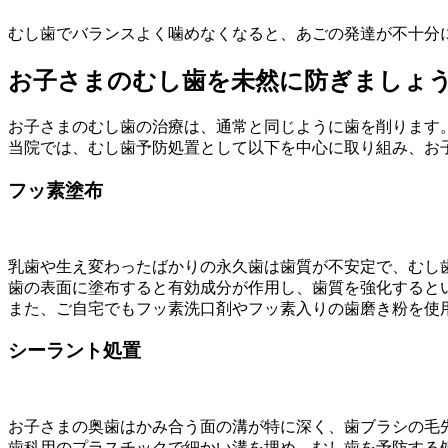
むし歯でバランスよく噛めなくなると、あごの発達が不十分
お子さまのむし歯を未然に防ぎましょ
お子さまのむし歯の治療は、通常と同じように歯を削ります
当院では、むし歯予防処置として以下を中心に取り組み、お
フッ素塗布
乳歯や生え変わったばかりの永久歯は歯質が不安定で、むし
歯の表面に塗布すると有効成分が作用し、歯質を強化すると
また、ご自宅でもフッ素洗口剤やフッ素入りの歯磨き粉を使
シーラント処置
お子さまの奥歯はかみ合う面の溝が特に深く、歯ブラシの毛
歯科用のプラスチックで細かい溝を埋め、むし歯を予防する