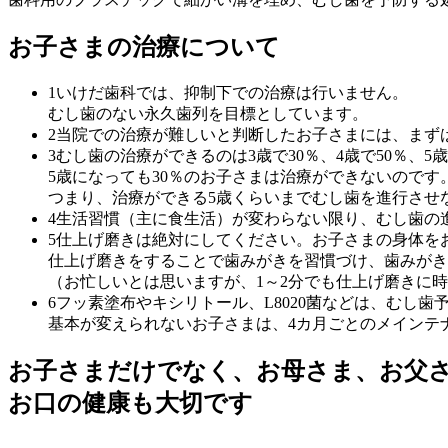
お子さまの治療について
1
いけだ歯科では、抑制下での治療は行いません。
むし歯のない永久歯列を目標としています。
2
当院での治療が難しいと判断したお子さまには、まず
3
むし歯の治療ができるのは3歳で30％、4歳で50％、5
5歳になっても30％のお子さまは治療ができないのです
つまり、治療ができる5歳くらいまでむし歯を進行させ
4
生活習慣（主に食生活）が変わらない限り、むし歯の
5
仕上げ磨きは絶対にしてください。お子さまの身体を
仕上げ磨きをすることで歯みがきを習慣づけ、歯みがき
（お忙しいとは思いますが、1～2分でも仕上げ磨きに
6
フッ素塗布やキシリトール、L8020菌などは、むし
基本が変えられないお子さまは、4カ月ごとのメインテ
お子さまだけでなく、お母さま、お父
お口の健康も大切です