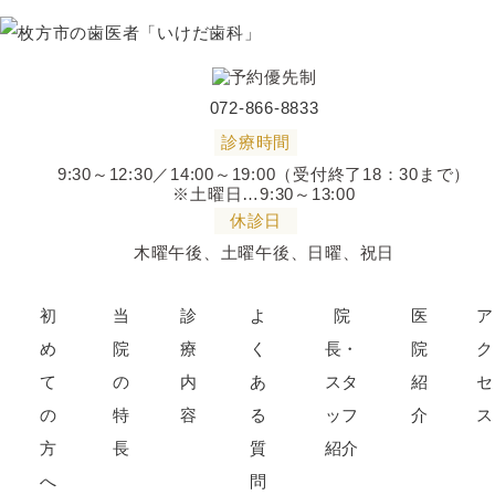
072-866-8833
診療時間
9:30～12:30／14:00～19:00（受付終了18：30まで）
※土曜日…9:30～13:00
休診日
木曜午後、土曜午後、日曜、祝日
初
当
診
よ
院
医
ア
め
院
療
く
長・
院
ク
て
の
内
あ
スタ
紹
セ
の
特
容
る
ッフ
介
ス
方
長
質
紹介
へ
問